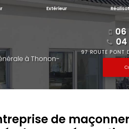
ur
Extérieur
Réalisa
06 
04
97 ROUTE PONT 
énérale à Thonon-
C
ntreprise de maçonner