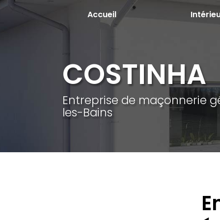
Aller
Accueil
Intérie
au
contenu
principal
COSTINHA
Entreprise de maçonnerie g
les-Bains
E