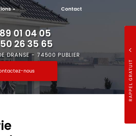
tions
Contact
89 01 04 05
 50 26 35 65
DE DRANSE -
74500 PUBLIER
ontactez-
nous
ie