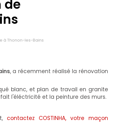
n de
ins
ne à Thonon-les-Bains
ains
, a récemment réalisé la rénovation
ué blanc, et plan de travail en granite
ait l'éléctricité et la peinture des murs.
it,
contactez COSTINHA, votre maçon