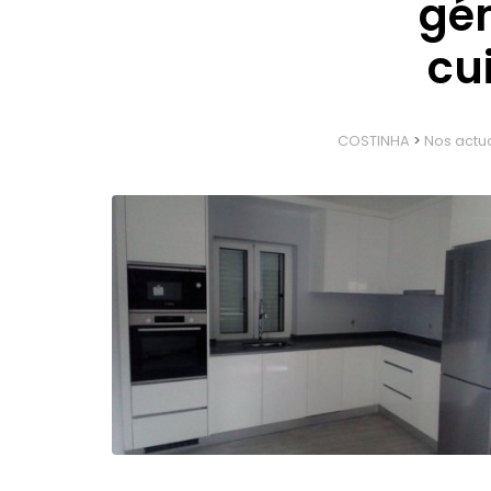
gén
cu
COSTINHA
>
Nos actua