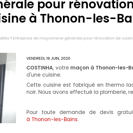
érale pour rénovatio
isine à Thonon-les-Ba
lités
>
Entreprise de maçonnerie générale pour rénovation de cuisi
VENDREDI, 19 JUIN, 2020
COSTINHA
, votre
maçon à Thonon-les-B
d'une cuisine.
Cette cuisine est fabriqué en thermo laq
noir. Nous avons effectué la plomberie, ref
Pour toute demande de devis gratu
à Thonon-les-Bains
.