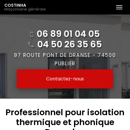
Aller
COSTINHA
Tog
Maçonnerie générale
au
navi
contenu
principal
06 89 01 04 05
04 50 26 35 65
97 ROUTE PONT DE DRANSE -
74500
PUBLIER
Contactez-
nous
Professionnel pour isolation
thermique et phonique