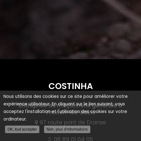
COSTINHA
Nous utilisons des cookies sur ce site pour améliorer votre
expérience utilisateur. En cliquant sur le lien suivant, vous
Entreprise de maçonnerie générale à
Thonon-les-Bains
acceptez l'installation et l'utilisation des cookies sur votre
ordinateur.
97 route pont de Dranse
74500 Publier
OK, tout accepter
Non, plus d'informations
06 89 01 04 05